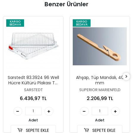
Benzer Ürünler
KARGO
KARGO
BEDAVA
BEDAVA
Sarstedt 83.3924 96 Well
Ahşap, Tüp Mandalı, 40
Hücre Kültürü Plakası TC
mm
Treated Düz Taban
SARSTEDT
SUPERIOR MARIENFELD
6.436,97 TL
2.206,99 TL
Adet
Adet
SEPETE EKLE
SEPETE EKLE