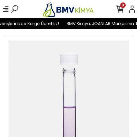
0
işlerinizde Kargo Ücretsiz!
BMV Kimya, JOANLAB Markasının Türk