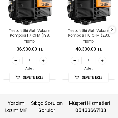
Testo 565i Akıllı Vakum
Testo 565i Akıllı Vakum
Pompası | 7 CFM (198
Pompası | 10 CFM (283
l/dak)
l/dak)
TESTO
TESTO
36.900,00 TL
48.300,00 TL
Adet
Adet
SEPETE EKLE
SEPETE EKLE
Yardım
Sıkça Sorulan
Müşteri Hizmetleri
Lazım Mı?
Sorular
05433667183