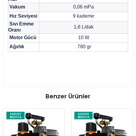
Vakum
0,06 mPa
Hız Seviyesi
9 kademe
Sıvı Emme
1,6 L/dak
Oranı
Motor Gücü
10 W
Ağırlık
780 gr
Benzer Ürünler
KARGO
KARGO
BEDAVA
BEDAVA