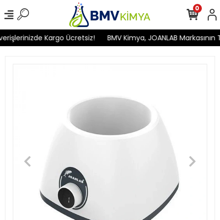
0
işlerinizde Kargo Ücretsiz!
BMV Kimya, JOANLAB Markasının Türk