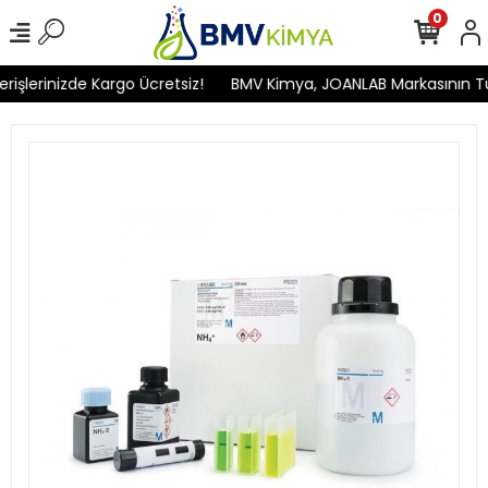
0
şlerinizde Kargo Ücretsiz!
BMV Kimya, JOANLAB Markasının Türki