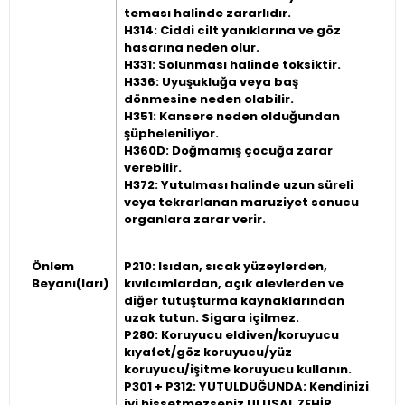
teması halinde zararlıdır.
H314: Ciddi cilt yanıklarına ve göz
hasarına neden olur.
H331: Solunması halinde toksiktir.
H336: Uyuşukluğa veya baş
dönmesine neden olabilir.
H351: Kansere neden olduğundan
şüpheleniliyor.
H360D: Doğmamış çocuğa zarar
verebilir.
H372: Yutulması halinde uzun süreli
veya tekrarlanan maruziyet sonucu
organlara zarar verir.
Önlem
P210: Isıdan, sıcak yüzeylerden,
Beyanı(ları)
kıvılcımlardan, açık alevlerden ve
diğer tutuşturma kaynaklarından
uzak tutun. Sigara içilmez.
P280: Koruyucu eldiven/koruyucu
kıyafet/göz koruyucu/yüz
koruyucu/işitme koruyucu kullanın.
P301 + P312: YUTULDUĞUNDA: Kendinizi
iyi hissetmezseniz ULUSAL ZEHİR