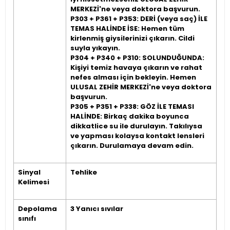
MERKEZİ'ne veya doktora başvurun.
P303 + P361 + P353: DERİ (veya saç) İLE
TEMAS HALİNDE İSE: Hemen tüm
kirlenmiş giysilerinizi çıkarın. Cildi
suyla yıkayın.
P304 + P340 + P310: SOLUNDUĞUNDA:
Kişiyi temiz havaya çıkarın ve rahat
nefes alması için bekleyin. Hemen
ULUSAL ZEHİR MERKEZİ'ne veya doktora
başvurun.
P305 + P351 + P338: GÖZ İLE TEMASI
HALİNDE: Birkaç dakika boyunca
dikkatlice su ile durulayın. Takılıysa
ve yapması kolaysa kontakt lensleri
çıkarın. Durulamaya devam edin.
Sinyal
Tehlike
Kelimesi
Depolama
3 Yanıcı sıvılar
sınıfı