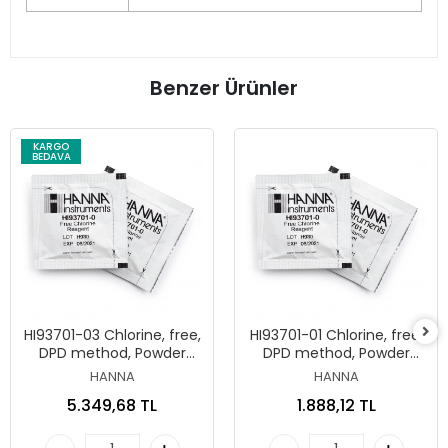
Benzer Ürünler
KARGO
BEDAVA
HI93701-03 Chlorine, free,
HI93701-01 Chlorine, free,
DPD method, Powder
DPD method, Powder
reagent kit for 300 tests
reagent kit for 100 tests
HANNA
HANNA
(free Cl₂)
(free Cl₂)
5.349,68 TL
1.888,12 TL