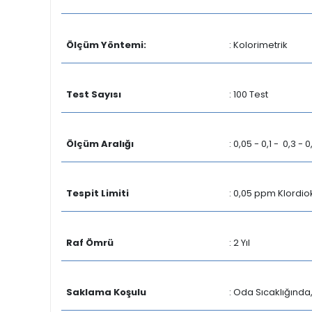
Ölçüm Yöntemi:
: Kolorimetrik
Test Sayısı
: 100 Test
Ölçüm Aralığı
: 0,05 - 0,1 - 0,3 -
Tespit Limiti
: 0,05 ppm Klordio
Raf Ömrü
: 2 Yıl
Saklama Koşulu
: Oda Sıcaklığınd