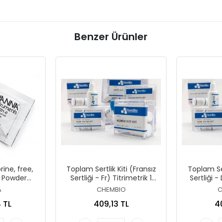
Benzer Ürünler
ine, free,
Toplam Sertlik Kiti (Fransız
Toplam Ser
 Powder
Sertliği - Fr) Titrimetrik 1
Sertliği -
 100 tests
Fransız Sertlik = 1 Damla
Alman Se
A
CHEMBIO
C
₂)
 TL
409,13 TL
4