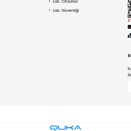
Lab. Cihazları
Lab. Güvenliği
B
K
i