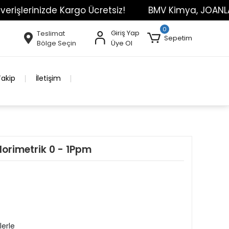
nizde Kargo Ücretsiz!
BMV Kimya, JOANLAB Markası
0
Giriş Yap
Teslimat
Sepetim
Bölge Seçin
Üye Ol
Takip
İletişim
olorimetrik 0 - 1Ppm
lerle