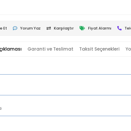
e Et
Yorum Yaz
Karşılaştır
Fiyat Alarmı
Tel
çıklaması
Garanti ve Teslimat
Taksit Seçenekleri
Yo
ti