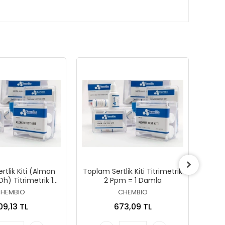
tlik Kiti (Alman
Toplam Sertlik Kiti Titrimetrik
Sülfit
 Dh) Titrimetrik 1
2 Ppm = 1 Damla
rtlik = 1 Damla
HEMBIO
CHEMBIO
09,13 TL
673,09 TL