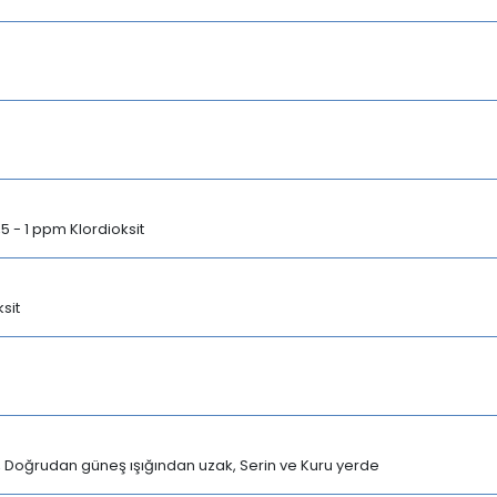
 0,5 - 1 ppm Klordioksit
ksit
a, Doğrudan güneş ışığından uzak, Serin ve Kuru yerde