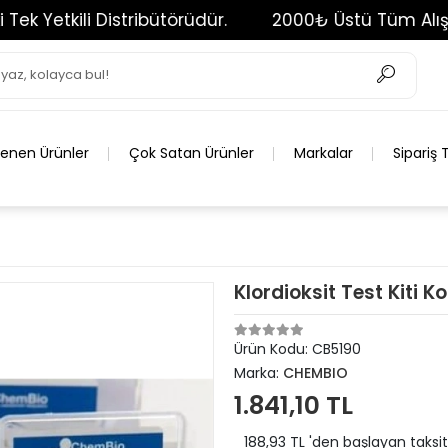
ili Distribütörüdür.
2000₺ Üstü Tüm Alışverişleri
lenen Ürünler
Çok Satan Ürünler
Markalar
Sipariş 
Klordioksit Test Kiti K
Ürün Kodu:
CB5190
Marka:
CHEMBIO
1.841,10 TL
188,93 TL 'den başlayan taksit