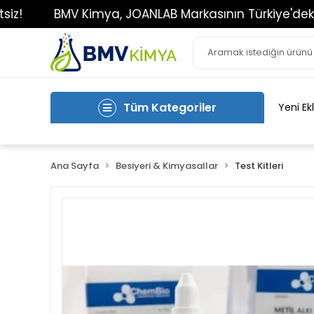
BMV Kimya, JOANLAB Markasının Türkiye'deki Tek Yetk
Tüm Kategoriler
Yeni Ek
Ana Sayfa
Besiyeri & Kimyasallar
Test Kitleri