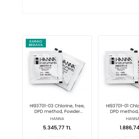
KARGO
BEDAVA
HI93701-03 Chlorine, free,
HI93701-01 Chlor
DPD method, Powder
DPD method,
reagent kit for 300 tests
reagent kit for
HANNA
HANN
(free Cl₂)
(free Cl
5.345,77 TL
1.886,74