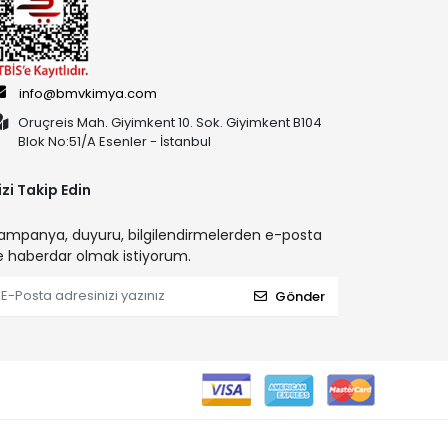
info@bmvkimya.com
Oruçreis Mah. Giyimkent 10. Sok. Giyimkent B104
Blok No:51/A Esenler - İstanbul
izi Takip Edin
ampanya, duyuru, bilgilendirmelerden e-posta
le haberdar olmak istiyorum.
Gönder