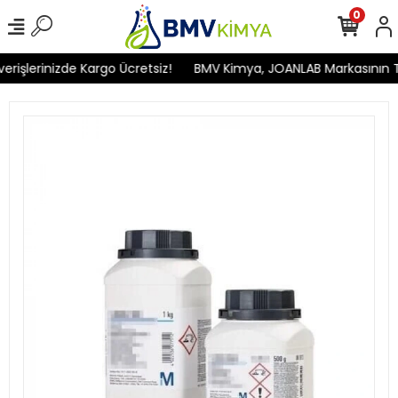
0
işlerinizde Kargo Ücretsiz!
BMV Kimya, JOANLAB Markasının Türk