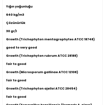
Yığın yoğunluğu
640 kg/m3
Çözünürlük
30 gr/l
Growth (Trichophyton mentagrophytes ATCC 18748)
good to very good
Growth (Trichophyton rubrum ATCC 28188)
fair to good
Growth (Microsporum gallinae ATCC 12108)
fair to good
Growth (Trichophyton ajelloi ATCC 28454)
fair to good
Growth (Aspergillus brasiliensis (formerly A. niger)