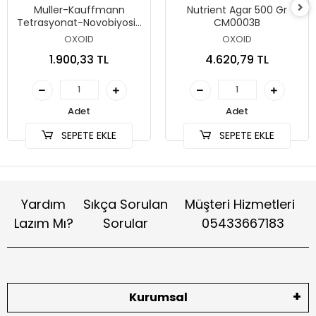
Muller-Kauffmann
Nutrient Agar 500 Gr
Tetrasyonat-Novobiyosin
CM0003B
Broth (MkTTn) 500 Gr
OXOID
OXOID
CM1048B
1.900,33 TL
4.620,79 TL
Adet
Adet
SEPETE EKLE
SEPETE EKLE
Yardım
Sıkça Sorulan
Müşteri Hizmetleri
Lazım Mı?
Sorular
05433667183
Kurumsal