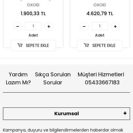
Broth (MkTTn) 500 Gr
OXOID
OXOID
CM1048B
1.900,33 TL
4.620,79 TL
Adet
Adet
SEPETE EKLE
SEPETE EKLE
Yardım
Sıkça Sorulan
Müşteri Hizmetleri
Lazım Mı?
Sorular
05433667183
Kurumsal
Kampanya, duyuru ve bilgilendirmelerden haberdar olmak