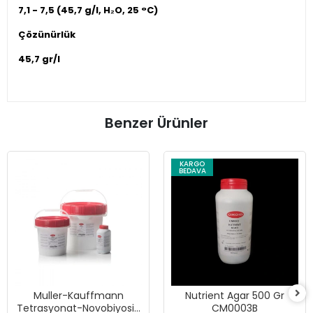
7,1 - 7,5 (45,7 g/l, H₂O, 25 °C)
Çözünürlük
45,7 gr/l
Benzer Ürünler
KARGO
BEDAVA
Muller-Kauffmann
Nutrient Agar 500 Gr
Tetrasyonat-Novobiyosin
CM0003B