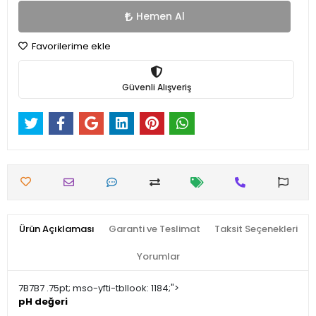
Hemen Al
Favorilerime ekle
Güvenli Alışveriş
Ürün Açıklaması
Garanti ve Teslimat
Taksit Seçenekleri
Yorumlar
7B7B7 .75pt; mso-yfti-tbllook: 1184;">
pH değeri