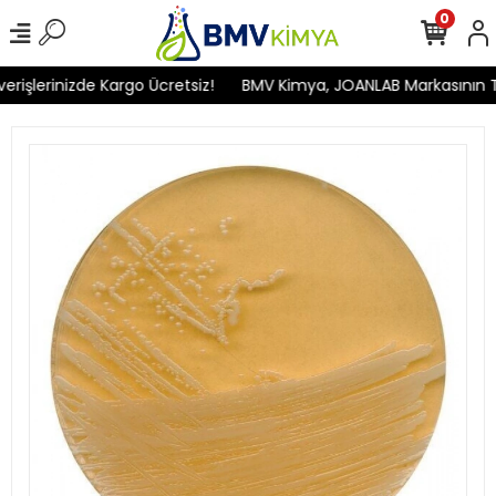
0
işlerinizde Kargo Ücretsiz!
BMV Kimya, JOANLAB Markasının Türk