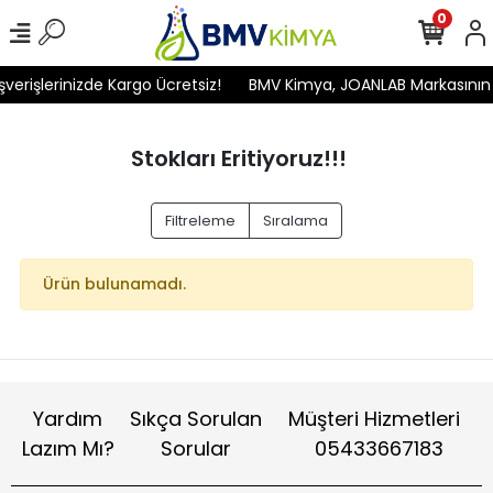
0
erişlerinizde Kargo Ücretsiz!
BMV Kimya, JOANLAB Markasının Tü
Stokları Eritiyoruz!!!
Filtreleme
Sıralama
Ürün bulunamadı.
Yardım
Sıkça Sorulan
Müşteri Hizmetleri
Lazım Mı?
Sorular
05433667183