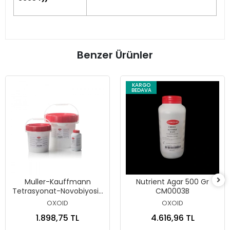
Benzer Ürünler
KARGO
BEDAVA
Muller-Kauffmann
Nutrient Agar 500 Gr
Tetrasyonat-Novobiyosin
CM0003B
Broth (MkTTn) 500 Gr
OXOID
OXOID
CM1048B
1.898,75 TL
4.616,96 TL