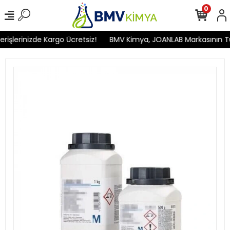
0
şlerinizde Kargo Ücretsiz!
BMV Kimya, JOANLAB Markasının Türki