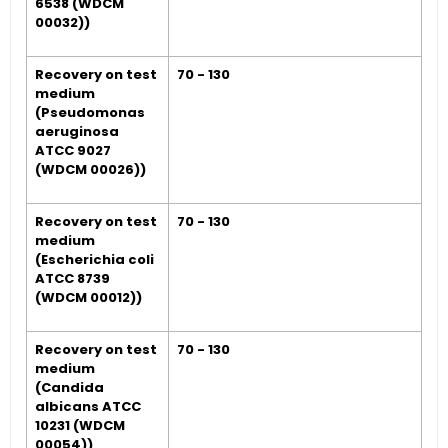
6538 (WDCM
00032))
Recovery on test
70 - 130
medium
(Pseudomonas
aeruginosa
ATCC 9027
(WDCM 00026))
Recovery on test
70 - 130
medium
(Escherichia coli
ATCC 8739
(WDCM 00012))
Recovery on test
70 - 130
medium
(Candida
albicans ATCC
10231 (WDCM
00054))