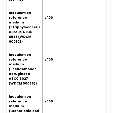
Inoculum on
reference
≤ 100
medium
(Staphylococcus
aureus ATCC
6538 (WDCM
00032))
Inoculum on
reference
≤ 100
medium
(Pseudomonas
aeruginosa
ATCC 9027
(WDCM 00026))
Inoculum on
reference
≤ 100
medium
(Escherichia coli