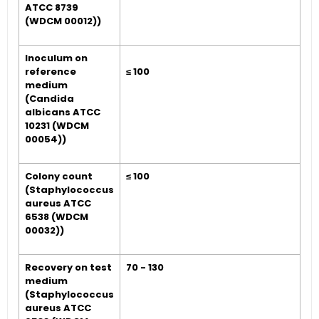
ATCC 8739
(WDCM 00012))
Inoculum on
reference
≤ 100
medium
(Candida
albicans ATCC
10231 (WDCM
00054))
Colony count
≤ 100
(Staphylococcus
aureus ATCC
6538 (WDCM
00032))
Recovery on test
70 - 130
medium
(Staphylococcus
aureus ATCC