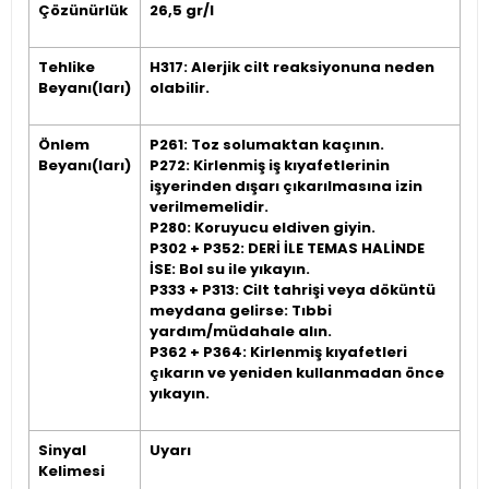
Çözünürlük
26,5 gr/l
Tehlike
H317: Alerjik cilt reaksiyonuna neden
Beyanı(ları)
olabilir.
Önlem
P261: Toz solumaktan kaçının.
Beyanı(ları)
P272: Kirlenmiş iş kıyafetlerinin
işyerinden dışarı çıkarılmasına izin
verilmemelidir.
P280: Koruyucu eldiven giyin.
P302 + P352: DERİ İLE TEMAS HALİNDE
İSE: Bol su ile yıkayın.
P333 + P313: Cilt tahrişi veya döküntü
meydana gelirse: Tıbbi
yardım/müdahale alın.
P362 + P364: Kirlenmiş kıyafetleri
çıkarın ve yeniden kullanmadan önce
yıkayın.
Sinyal
Uyarı
Kelimesi