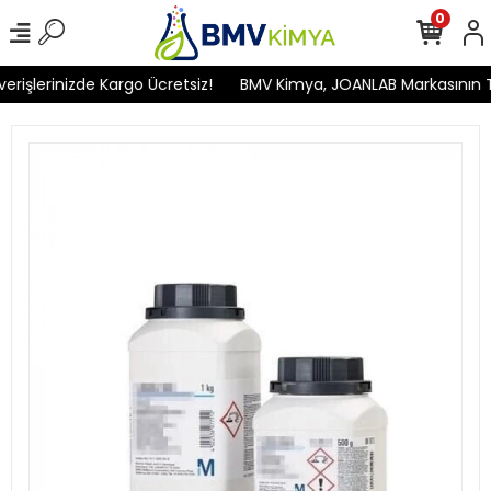
0
işlerinizde Kargo Ücretsiz!
BMV Kimya, JOANLAB Markasının Türk