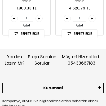
Broth (MkTTn) 500 Gr
OXOID
OXOID
CM1048B
1.900,33 TL
4.620,79 TL
Adet
Adet
SEPETE EKLE
SEPETE EKLE
Yardım
Sıkça Sorulan
Müşteri Hizmetleri
Lazım Mı?
Sorular
05433667183
Kurumsal
Kampanya, duyuru ve bilgilendirmelerden haberdar olmak