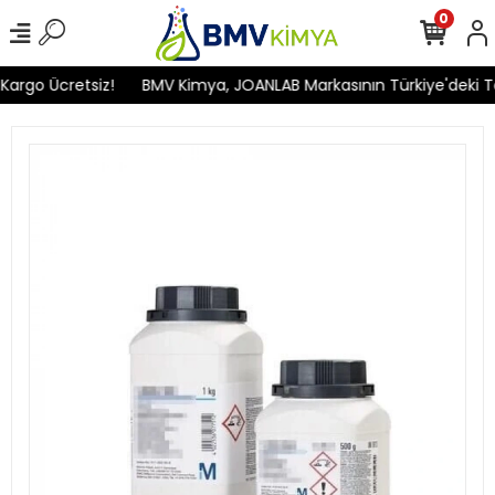
0
argo Ücretsiz!
BMV Kimya, JOANLAB Markasının Türkiye'deki Tek Y