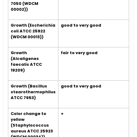
7050 (WDCM
00002))
Growth (Escherichia
good to very good
coli ATCC 25922
(WDCM 00013))
Growth
fair to very good
(Alcaligenes
faecalis ATCC
19209)
Growth (Bacillus
good to very good
stearothermophilus
ATCC 7953)
Color change to
+
yellow
(Staphylococcus
aureus ATCC 25923
(WDCM 00034))