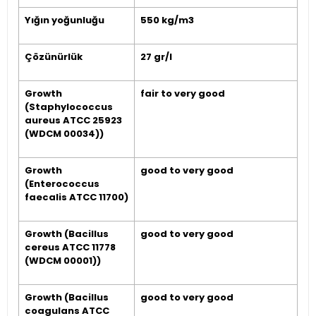
Yığın yoğunluğu
550 kg/m3
Çözünürlük
27 gr/l
Growth
fair to very good
(Staphylococcus
aureus ATCC 25923
(WDCM 00034))
Growth
good to very good
(Enterococcus
faecalis ATCC 11700)
Growth (Bacillus
good to very good
cereus ATCC 11778
(WDCM 00001))
Growth (Bacillus
good to very good
coagulans ATCC