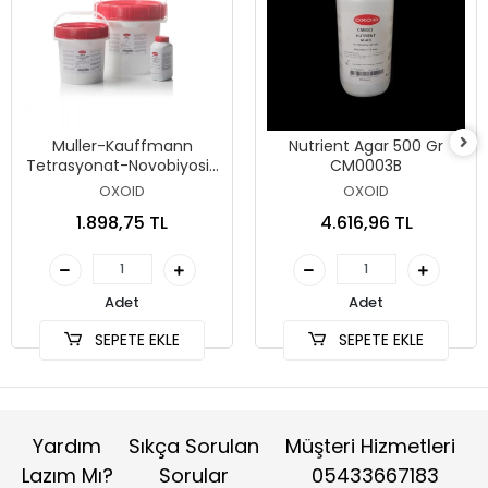
Muller-Kauffmann
Nutrient Agar 500 Gr
Tetrasyonat-Novobiyosin
CM0003B
Broth (MkTTn) 500 Gr
OXOID
OXOID
CM1048B
1.898,75 TL
4.616,96 TL
Adet
Adet
SEPETE EKLE
SEPETE EKLE
Yardım
Sıkça Sorulan
Müşteri Hizmetleri
Lazım Mı?
Sorular
05433667183