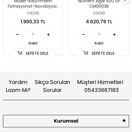
Muller-Kauffmann
Nutrient Agar 500 Gr
Tetrasyonat-Novobiyosin
CM0003B
Broth (MkTTn) 500 Gr
OXOID
OXOID
CM1048B
1.900,33 TL
4.620,79 TL
Adet
Adet
SEPETE EKLE
SEPETE EKLE
Yardım
Sıkça Sorulan
Müşteri Hizmetleri
Lazım Mı?
Sorular
05433667183
Kurumsal