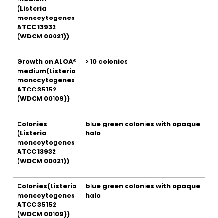
(Listeria
monocytogenes
ATCC 13932
(WDCM 00021))
Growth on ALOA®
> 10 colonies
medium(Listeria
monocytogenes
ATCC 35152
(WDCM 00109))
Colonies
blue green colonies with opaque
(Listeria
halo
monocytogenes
ATCC 13932
(WDCM 00021))
Colonies(Listeria
blue green colonies with opaque
monocytogenes
halo
ATCC 35152
(WDCM 00109))