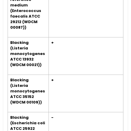
medium
(Enterococcus
faecalis ATCC
29212 (WDCM
00087))
Blacking
+
(Listeria
monocytogenes
ATCC 13932
(WDCM 00021))
Blacking
+
(Listeria
monocytogenes
ATCC 35152
(WDCM 00109))
Blacking
-
(Escherichia coli
ATCC 25922