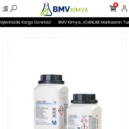
0
erinizde Kargo Ücretsiz!
BMV Kimya, JOANLAB Markasının Türkiye