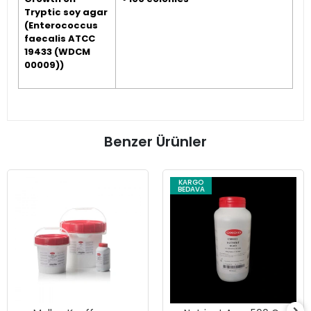
Tryptic soy agar
(Enterococcus
faecalis ATCC
19433 (WDCM
00009))
Benzer Ürünler
KARGO
BEDAVA