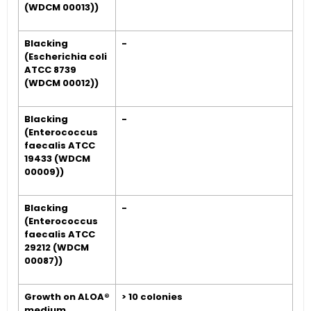
(WDCM 00013))
Blacking
-
(Escherichia coli
ATCC 8739
(WDCM 00012))
Blacking
-
(Enterococcus
faecalis ATCC
19433 (WDCM
00009))
Blacking
-
(Enterococcus
faecalis ATCC
29212 (WDCM
00087))
Growth on ALOA®
> 10 colonies
medium