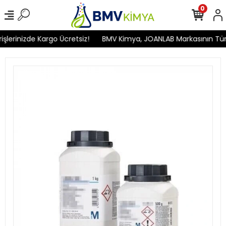
0
erinizde Kargo Ücretsiz!
BMV Kimya, JOANLAB Markasının Türkiye