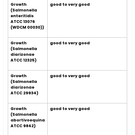
Growth
good to very good
(Salmonella
enteritidis
ATCC 13076
(WDCM 00030))
Growth
good to very good
(Salmonella
diarizonae
ATCC 12325)
Growth
good to very good
(Salmonella
diarizonae
ATCC 29934)
Growth
good to very good
(Salmonella
abortivoequina
ATCC 9842)