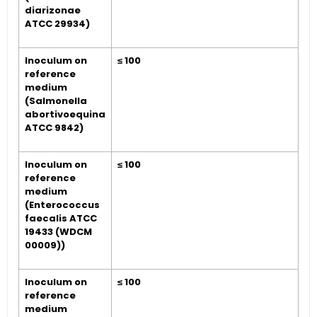
diarizonae
ATCC 29934)
Inoculum on
≤ 100
reference
medium
(Salmonella
abortivoequina
ATCC 9842)
Inoculum on
≤ 100
reference
medium
(Enterococcus
faecalis ATCC
19433 (WDCM
00009))
Inoculum on
≤ 100
reference
medium