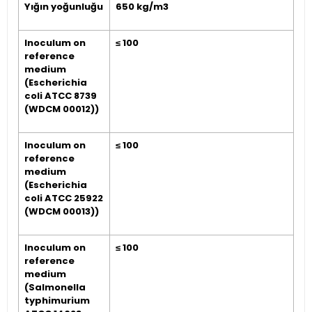
Yığın yoğunluğu
650 kg/m3
Inoculum on
≤ 100
reference
medium
(Escherichia
coli ATCC 8739
(WDCM 00012))
Inoculum on
≤ 100
reference
medium
(Escherichia
coli ATCC 25922
(WDCM 00013))
Inoculum on
≤ 100
reference
medium
(Salmonella
typhimurium