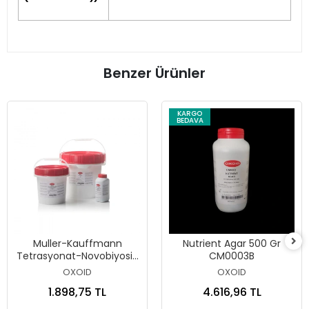
Benzer Ürünler
KARGO
BEDAVA
Muller-Kauffmann
Nutrient Agar 500 Gr
Tetrasyonat-Novobiyosin
CM0003B
Broth (MkTTn) 500 Gr
OXOID
OXOID
CM1048B
1.898,75 TL
4.616,96 TL