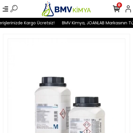
0
lerinizde Kargo Ücretsiz!
BMV Kimya, JOANLAB Markasının Türkiy