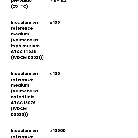
pH-value
7.8 - 8.2
(25 °C)
Inoculum on
≤ 100
reference
medium
(Salmonella
typhimurium
ATCC 14028
(WDCM 00031))
Inoculum on
≤ 100
reference
medium
(Salmonella
enteritidis
ATCC 13076
(WDCM
00030))
Inoculum on
≥ 10000
reference