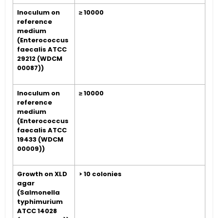
Inoculum on
≥ 10000
reference
medium
(Enterococcus
faecalis ATCC
29212 (WDCM
00087))
Inoculum on
≥ 10000
reference
medium
(Enterococcus
faecalis ATCC
19433 (WDCM
00009))
Growth on XLD
> 10 colonies
agar
(Salmonella
typhimurium
ATCC 14028