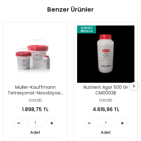
Benzer Ürünler
KARGO
BEDAVA
Muller-Kauffmann
Nutrient Agar 500 Gr
Tetrasyonat-Novobiyosin
CM0003B
Broth (MkTTn) 500 Gr
OXOID
OXOID
CM1048B
1.898,75 TL
4.616,96 TL
Adet
Adet