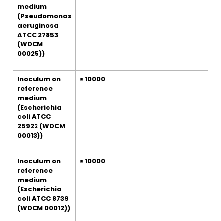
medium
(Pseudomonas
aeruginosa
ATCC 27853
(WDCM
00025))
Inoculum on
≥ 10000
reference
medium
(Escherichia
coli ATCC
25922 (WDCM
00013))
Inoculum on
≥ 10000
reference
medium
(Escherichia
coli ATCC 8739
(WDCM 00012))