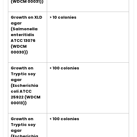
(WDCM 00031))
Growth on XLD
> 10 colonies
agar
(Salmonella
enteritidis
ATCC 13076
(WDCM
00030))
Growth on
< 100 colonies
Tryptic soy
agar
(Escherichia
coli ATCC
25922 (WDCM
00013))
Growth on
< 100 colonies
Tryptic soy
agar
(Escherichia