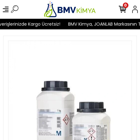
0
işlerinizde Kargo Ücretsiz!
BMV Kimya, JOANLAB Markasının Türk