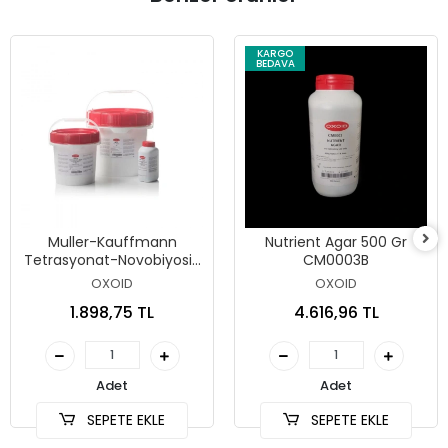
KARGO
BEDAVA
Muller-Kauffmann
Nutrient Agar 500 Gr
Tetrasyonat-Novobiyosin
CM0003B
Broth (MkTTn) 500 Gr
OXOID
OXOID
CM1048B
1.898,75 TL
4.616,96 TL
Adet
Adet
SEPETE EKLE
SEPETE EKLE